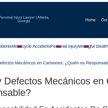
Personal Injury Lawyer | Atlanta,
Home
Our
Georgia
idents
Motorcycle Accidents
Personal Injury
Wrongful Death
Defectos Mecánicos en Camiones: ¿Quién es Responsab
 y Defectos Mecánicos en
nsable?