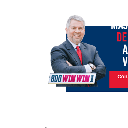
MÁS
DE
A
V
Cons