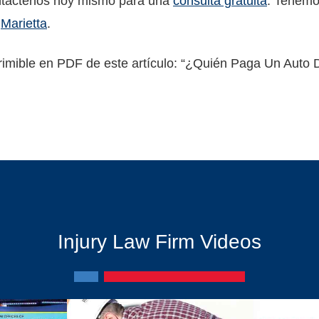
táctenos hoy mismo para una
consulta gratuita
. Tenemo
y
Marietta
.
rimible en PDF de este artículo: “¿Quién Paga Un Auto 
Injury Law Firm Videos