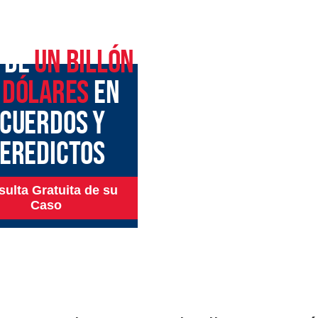
 DE
UN BILLÓN
 DÓLARES
EN
CUERDOS Y
EREDICTOS
ulta Gratuita de su
Caso