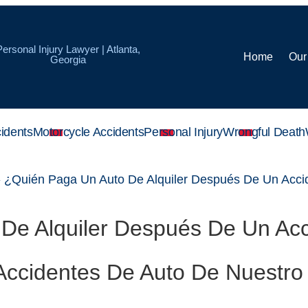
Personal Injury Lawyer | Atlanta,
Home
Our
Georgia
idents
Motorcycle Accidents
Personal Injury
Wrongful Death
»
¿Quién Paga Un Auto De Alquiler Después De Un Acci
De Alquiler Después De Un Ac
ccidentes De Auto De Nuestro 