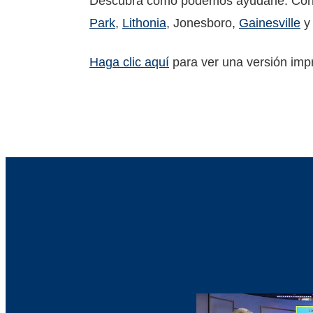
Descubra cómo podemos ayudarle. Con
Park
,
Lithonia
, Jonesboro,
Gainesville
Haga clic aquí
para ver una versión imp