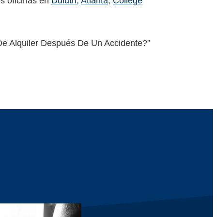
s oficinas en
Duluth,
Atlanta
,
College
De Alquiler Después De Un Accidente?”