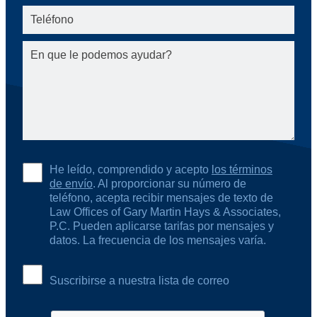
He leído, comprendido y acepto
los términos
de envío
. Al proporcionar su número de
teléfono, acepta recibir mensajes de texto de
Law Offices of Gary Martin Hays & Associates,
P.C. Pueden aplicarse tarifas por mensajes y
datos. La frecuencia de los mensajes varía.
Suscribirse a nuestra lista de correo